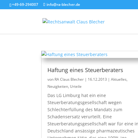
+49-69-294007
info@ra-blecher.de
Haftung eines Steuerberaters
von
RA Claus Blecher
|
16.12.2013
|
Aktuelles
,
Neuigkeiten
,
Urteile
Das LG Limburg hat ein eine
Steuerberatungsgesellschaft wegen
Schlechterfüllung des Mandats zum
Schadensersatz verurteilt. Eine
Steuerberatungsgesellschaft war für eine i
Deutschland ansässige pharmazeutisches
Unternehmen tätig, das eine 100%-ige